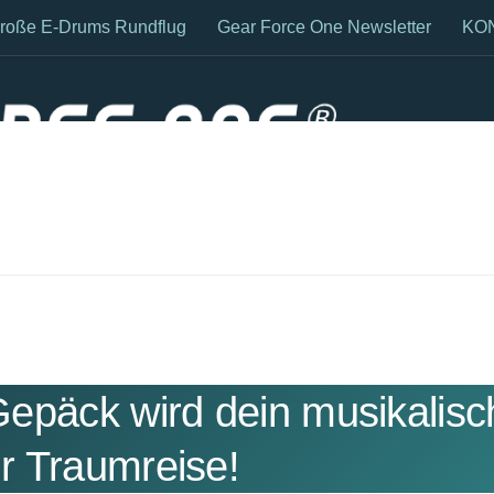
große E-Drums Rundflug
Gear Force One Newsletter
KO
Dein Musik-Equi
epäck wird dein musikalisc
ur Traumreise!