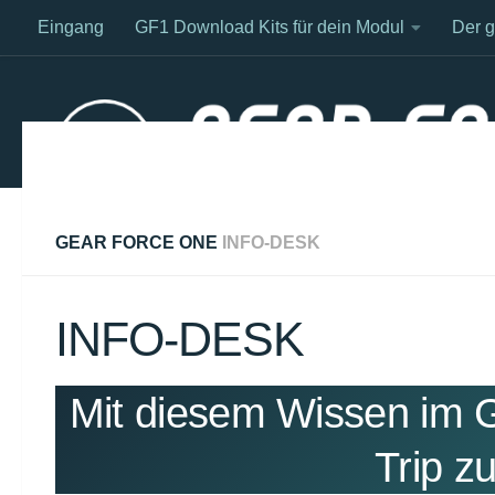
Eingang
GF1 Download Kits für dein Modul
Der 
Unter dem Inhalt
GEAR FORCE ONE
INFO-DESK
INFO-DESK
Mit diesem Wissen im G
Trip z