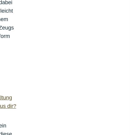
 dabei
leicht
inem
 Zeugs
form
ltung
us dir?
ein
diese