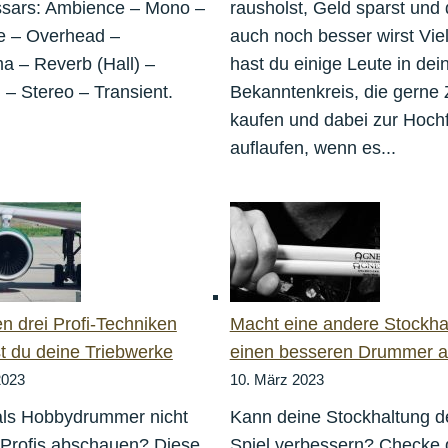
ssars: Ambience – Mono –
rausholst, Geld sparst und
e – Overhead –
auch noch besser wirst Viel
 – Reverb (Hall) –
hast du einige Leute in de
 – Stereo – Transient.
Bekanntenkreis, die gerne
kaufen und dabei zur Hoch
auflaufen, wenn es...
en drei Profi-Techniken
Macht eine andere Stockha
t du deine Triebwerke
einen besseren Drummer a
2023
10. März 2023
ls Hobbydrummer nicht
Kann deine Stockhaltung d
 Profis abschauen? Diese
Spiel verbessern? Checke 