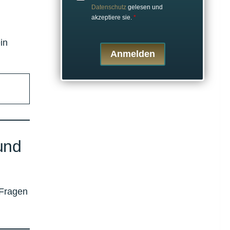
Datenschutz
gelesen und
akzeptiere sie.
*
in
Anmelden
und
 Fragen