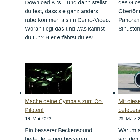
Download Kits – und dann stellst
des Glo
du fest, dass sie ganz anders
Obertön
rüberkommen als im Demo-Video.
Panorama
Woran liegt das und was kannst
Sinuston
du tun? Hier erfährst du es!
Mache deine Cymbals zum Co-
Mit dies
Piloten!
befeuers
19. Mai 2023
29. März 
Ein besserer Beckensound
Warum a
bedeutet einen besseren
von den