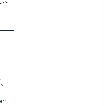
EN“-
N
?
ehr