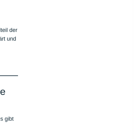
eil der
ärt und
ne
s gibt