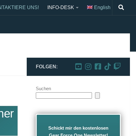
NTAKTIERE UNS!
INFO-DESK
English
pment im Griff!
FOLGEN:
Suchen
her
Schickt mir den kostenlosen
Gear Force One Newsletter!