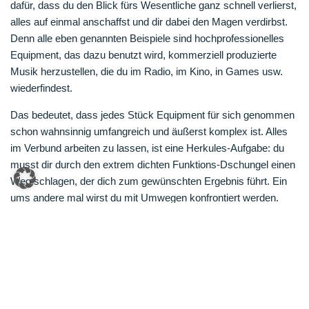
dafür, dass du den Blick fürs Wesentliche ganz schnell verlierst,
alles auf einmal anschaffst und dir dabei den Magen verdirbst.
Denn alle eben genannten Beispiele sind hochprofessionelles
Equipment, das dazu benutzt wird, kommerziell produzierte
Musik herzustellen, die du im Radio, im Kino, in Games usw.
wiederfindest.
Das bedeutet, dass jedes Stück Equipment für sich genommen
schon wahnsinnig umfangreich und äußerst komplex ist. Alles
im Verbund arbeiten zu lassen, ist eine Herkules-Aufgabe: du
musst dir durch den extrem dichten Funktions-Dschungel einen
Weg schlagen, der dich zum gewünschten Ergebnis führt. Ein
ums andere mal wirst du mit Umwegen konfrontiert werden.
Und der Weg, den du endlich freigemacht hast, ist
wahrscheinlich sehr kurvenreich und alles andere als ideal.
Dazu kommt, dass du schnell aufgeschmissen bist, wenn du
nur mal einen falschen Knopf gedrückt oder irgendetwas
angeklickt hast, das dich zu einem Display führt, das du vorher
noch nie gesehen hast und mit dem du nichts anfangen kannst.