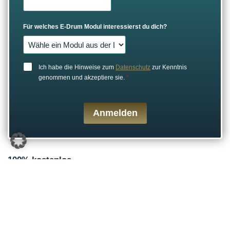
Für welches E-Drum Modul interessierst du dich?
Ich habe die Hinweise zum
Datenschutz
zur Kenntnis
genommen und akzeptiere sie.
*
Anmelden
100% kostenlos
Der Gear Force One Newsletter kostet dich nichts; es gibt keine
einmaligen oder wiederkehrenden Kosten, keine
Aufnahmegebühr und keine kostenlose Testphase, nach deren
Ablauf dir etwas berechnet würde. Mit anderen Worten: Der
Gear Force One Newsletter ist 100% kostenlos und wird es